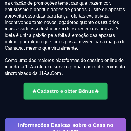
na criação de promoções temáticas que trazem cor,
entusiasmo e oportunidades de ganhos. O site de apostas
aproveita essa data para lançar ofertas exclusivas,
incentivando tanto novos jogadores quanto os usuários
mais assíduos a desfrutarem de experiências únicas. A
ideia é unir a paixão pela folia à emoção das apostas
online, garantindo que todos possam vivenciar a magia do
Carnaval, mesmo que virtualmente.
Como uma das maiores plataformas de cassino online do
mundo, a 11Aa oferece serviço global com entretenimento
sincronizado da 11Aa.Com .
🔥Cadastro e obter Bônus🔥
Informações Básicas sobre o Cassino