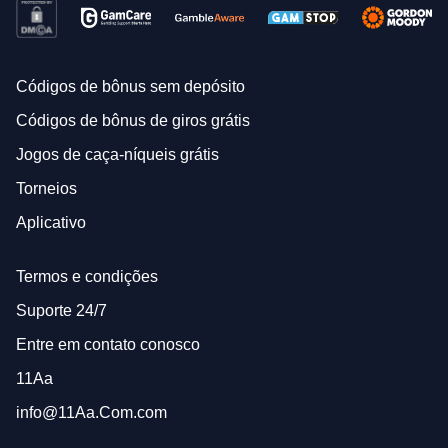
Códigos de bônus sem depósito
Códigos de bônus de giros grátis
Jogos de caça-níqueis grátis
Torneios
Aplicativo
Termos e condições
Suporte 24/7
Entre em contato conosco
11Aa
info@11Aa.Com.com